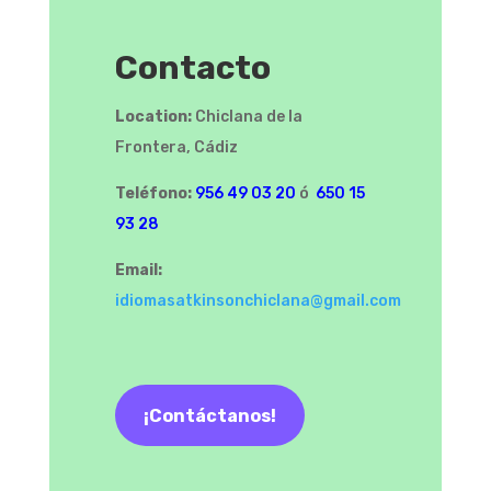
Contacto
Location:
Chiclana de la
Frontera, Cádiz
Teléfono:
956
49 03 20
ó
650 15
93 28
Email:
idiomasatkinsonchiclana
@gmail.com
¡Contáctanos!