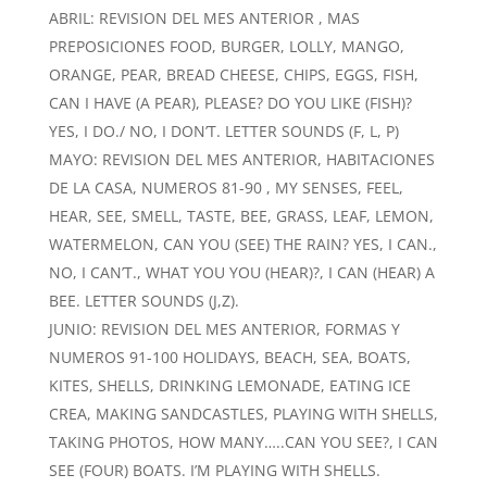
ABRIL: REVISION DEL MES ANTERIOR , MAS
PREPOSICIONES FOOD, BURGER, LOLLY, MANGO,
ORANGE, PEAR, BREAD CHEESE, CHIPS, EGGS, FISH,
CAN I HAVE (A PEAR), PLEASE? DO YOU LIKE (FISH)?
YES, I DO./ NO, I DON’T. LETTER SOUNDS (F, L, P)
MAYO: REVISION DEL MES ANTERIOR, HABITACIONES
DE LA CASA, NUMEROS 81-90 , MY SENSES, FEEL,
HEAR, SEE, SMELL, TASTE, BEE, GRASS, LEAF, LEMON,
WATERMELON, CAN YOU (SEE) THE RAIN? YES, I CAN.,
NO, I CAN’T., WHAT YOU YOU (HEAR)?, I CAN (HEAR) A
BEE. LETTER SOUNDS (J,Z).
JUNIO: REVISION DEL MES ANTERIOR, FORMAS Y
NUMEROS 91-100 HOLIDAYS, BEACH, SEA, BOATS,
KITES, SHELLS, DRINKING LEMONADE, EATING ICE
CREA, MAKING SANDCASTLES, PLAYING WITH SHELLS,
TAKING PHOTOS, HOW MANY…..CAN YOU SEE?, I CAN
SEE (FOUR) BOATS. I’M PLAYING WITH SHELLS.