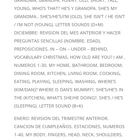
GRANDMA, GRANDPA, FUNNY, OLD, SHORT, TALL,
YOUNG, WHO’S THAT? HE’S Y GRANDPA. SHE’S MY
GRANDMA., SHE’S/HE’S/I’M (OLD), SHE ISN’T / HE ISN’T
/ I’M NOT (YOUNG). LETTER SOUNDS (D+M)
DICIEMBRE: REVISION DEL MES ANTERIOR Y HACER
PREGUNTAS SENCILLAS (NOMBRE, EDAD),
PREPOSICIONES, IN – ON – UNDER – BEHIND,
VOCABULARY CHRISTMAS, HOW OLD ARE YOU? I AM ,
NUMEROS 1-30, MY HOME, BATHROOM, BEDROOM,
DINING ROOM, KITCHEN, LIVING ROOM, COOKING,
EATING, PLAYING, SLEEPING, WASHING, WHERE’S
(KIM/DAN)? WHERE IS DAN’S MUMMY?, SHE’S/HE’S IN
THE (KITCHEN), WHAT’S SHE/HE DOING?, SHE’S / HE’S
(SLEEPING). LETTER SOUND (B+K)
ENERO: REVISION DEL TRIMESTRE ANTERIOR,
CANCION DE CUMPLEAÑOS, ESTACIONES, NUMEROS
1-40, MY BODY, FINGERS, HEAD, NECK, SHOULDERS,