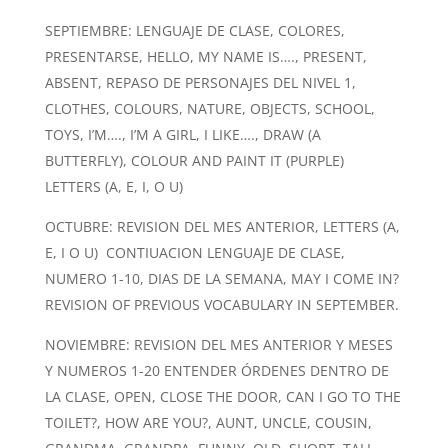
SEPTIEMBRE: LENGUAJE DE CLASE, COLORES,
PRESENTARSE, HELLO, MY NAME IS…., PRESENT,
ABSENT, REPASO DE PERSONAJES DEL NIVEL 1,
CLOTHES, COLOURS, NATURE, OBJECTS, SCHOOL,
TOYS, I’M…., I’M A GIRL, I LIKE…., DRAW (A
BUTTERFLY), COLOUR AND PAINT IT (PURPLE)
LETTERS (A, E, I, O U)
OCTUBRE: REVISION DEL MES ANTERIOR, LETTERS (A,
E, I O U) CONTIUACION LENGUAJE DE CLASE,
NUMERO 1-10, DIAS DE LA SEMANA, MAY I COME IN?
REVISION OF PREVIOUS VOCABULARY IN SEPTEMBER.
NOVIEMBRE: REVISION DEL MES ANTERIOR Y MESES
Y NUMEROS 1-20 ENTENDER ÓRDENES DENTRO DE
LA CLASE, OPEN, CLOSE THE DOOR, CAN I GO TO THE
TOILET?, HOW ARE YOU?, AUNT, UNCLE, COUSIN,