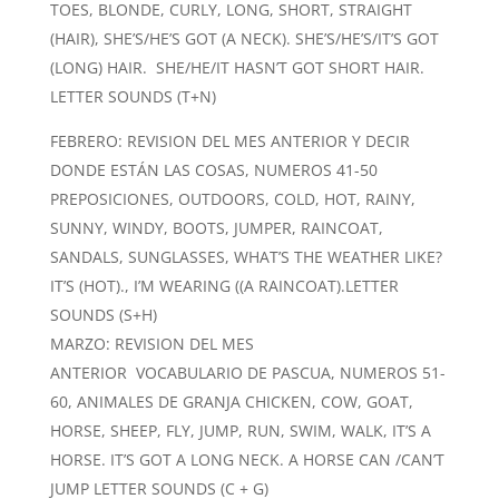
TOES, BLONDE, CURLY, LONG, SHORT, STRAIGHT
(HAIR), SHE’S/HE’S GOT (A NECK). SHE’S/HE’S/IT’S GOT
(LONG) HAIR. SHE/HE/IT HASN’T GOT SHORT HAIR.
LETTER SOUNDS (T+N)
FEBRERO: REVISION DEL MES ANTERIOR Y DECIR
DONDE ESTÁN LAS COSAS, NUMEROS 41-50
PREPOSICIONES, OUTDOORS, COLD, HOT, RAINY,
SUNNY, WINDY, BOOTS, JUMPER, RAINCOAT,
SANDALS, SUNGLASSES, WHAT’S THE WEATHER LIKE?
IT’S (HOT)., I’M WEARING ((A RAINCOAT).LETTER
SOUNDS (S+H)
MARZO: REVISION DEL MES
ANTERIOR VOCABULARIO DE PASCUA, NUMEROS 51-
60, ANIMALES DE GRANJA CHICKEN, COW, GOAT,
HORSE, SHEEP, FLY, JUMP, RUN, SWIM, WALK, IT’S A
HORSE. IT’S GOT A LONG NECK. A HORSE CAN /CAN’T
JUMP LETTER SOUNDS (C + G)