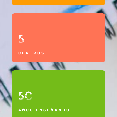
5
CENTROS
50
AÑOS ENSEÑANDO